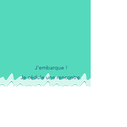
J'embarque !
Je cédule une rencontre.
Tic tac ⏰
Il est tempe de
relevé