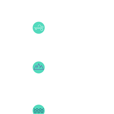
Faire rayonner ton expertise
au-delà de ton laboratoire
Propager tes résultats
à tes audiences cibles
Élever ta notoriété vers de
nouveaux sommets de
visibilité et d'influence