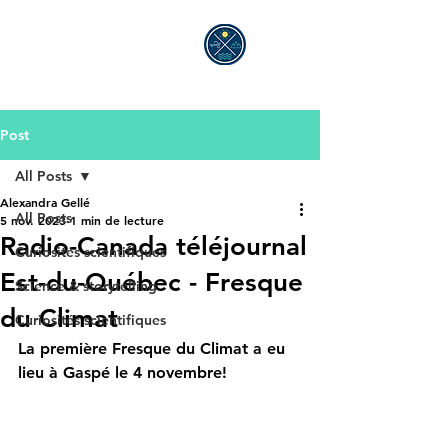
ALEXANDRA GELLÉ
Post
All Posts
Alexandra Gellé
All Posts
5 nov. 2023
1 min de lecture
Radio-Canada téléjournal
Curiosités scientifiques
Est-du-Québec - Fresque
Science & storytelling
du Climat
Curiosités scientifiques
La première Fresque du Climat a eu 
lieu à Gaspé le 4 novembre!