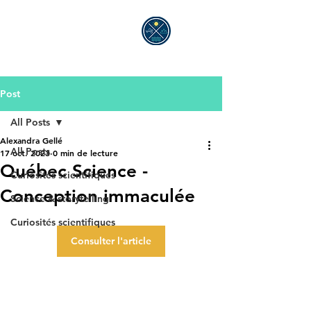
ALEXANDRA GELLÉ
Post
All Posts
Alexandra Gellé
All Posts
17 oct. 2023
0 min de lecture
Québec Science -
Curiosités scientifiques
Conception immaculée
Science & storytelling
Curiosités scientifiques
Consulter l'article